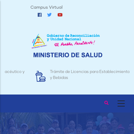
Pasar
Campus Virtual
al
contenido
principal
Trámite de Licencias para Establecimientos de Alimentos
y Bebidas