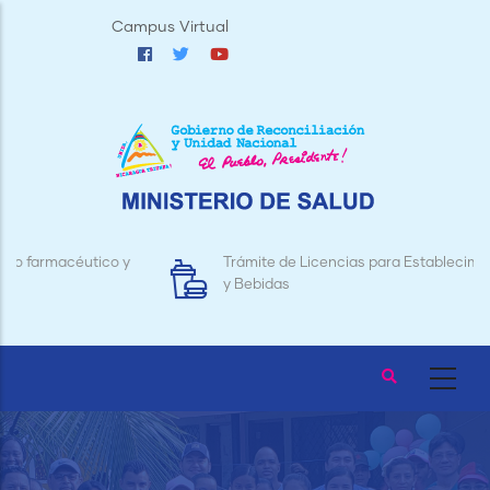
Pasar
Campus Virtual
al
contenido
principal
Trámite de Licencias para Establecimientos de Alimentos
y Bebidas