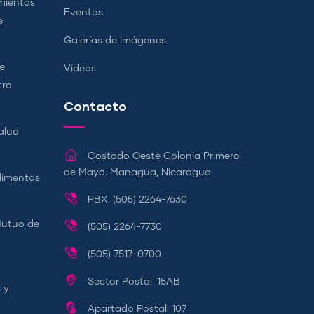
mientos
Eventos
e
Galerías de Imágenes
e
Videos
tro
Contacto
alud
Costado Oeste Colonia Primero
de Mayo. Managua, Nicaragua
Alimentos
PBX: (505) 2264-7630
Mutuo de
(505) 2264-7730
(505) 7517-0700
Sector Postal: 15AB
 y
Apartado Postal: 107