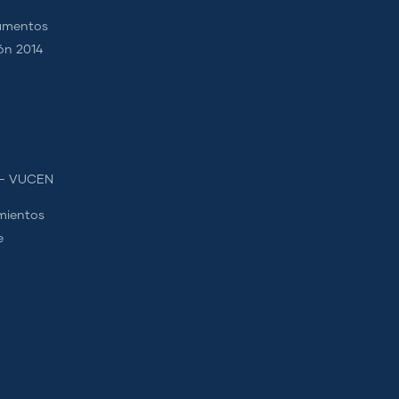
camentos
ión 2014
s - VUCEN
mientos
e