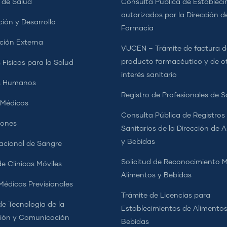
s de Salud
Consulta Pública de Estableci
autorizados por la Dirección d
ción y Desarrollo
Farmacia
ción Externa
VUCEN – Trámite de factura d
producto farmacéutico y de o
 Físicos para la Salud
interés sanitario
s Humanos
Registro de Profesionales de S
 Médicos
Consulta Pública de Registros
iones
Sanitarios de la Dirección de 
y Bebidas
cional de Sangre
Solicitud de Reconocimiento 
e Clínicas Móviles
Alimentos y Bebidas
 Médicas Previsionales
Trámite de Licencias para
de Tecnología de la
Establecimientos de Alimentos
ión y Comunicación
Bebidas