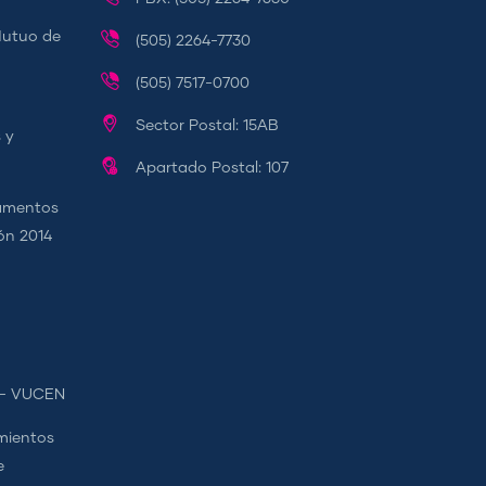
Mutuo de
(505) 2264-7730
(505) 7517-0700
Sector Postal: 15AB
 y
Apartado Postal: 107
camentos
ión 2014
s - VUCEN
mientos
e