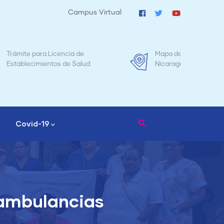
Campus Virtual
Mapa de Mortalidad Materna en
Tr
d
Nicaragua
Covid-19
 ambulancias