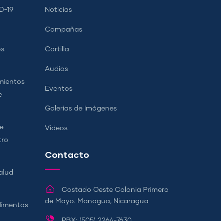
D-19
Noticias
Campañas
os
Cartilla
Audios
mientos
Eventos
e
Galerías de Imágenes
e
Videos
tro
Contacto
alud
Costado Oeste Colonia Primero
de Mayo. Managua, Nicaragua
Alimentos
PBX: (505) 2264-7630