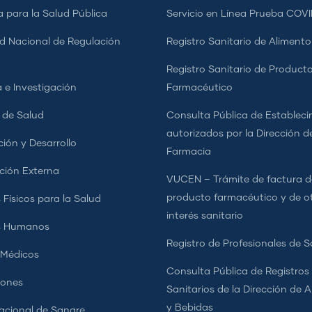
a para la Salud Pública
Servicio en Línea Prueba COVI
d Nacional de Regulación
Registro Sanitario de Alimento
a
Registro Sanitario de Product
 e Investigación
Farmacéutico
s de Salud
Consulta Pública de Estableci
autorizados por la Dirección d
ción y Desarrollo
Farmacia
ción Externa
VUCEN – Trámite de factura d
producto farmacéutico y de o
 Físicos para la Salud
interés sanitario
s Humanos
Registro de Profesionales de S
 Médicos
Consulta Pública de Registros
iones
Sanitarios de la Dirección de 
y Bebidas
cional de Sangre