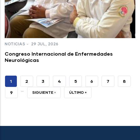
NOTICIAS
-
29 JUL, 2026
Congreso Internacional de Enfermedades
Neurológicas
PÁGINA
1
PAGE
2
PAGE
3
PAGE
4
PAGE
5
PAGE
6
PAGE
7
PAGE
8
…
ACTUAL
PAGE
9
SIGUIENTE
SIGUIENTE ›
ÚLTIMA
ÚLTIMO »
PÁGINA
PÁGINA