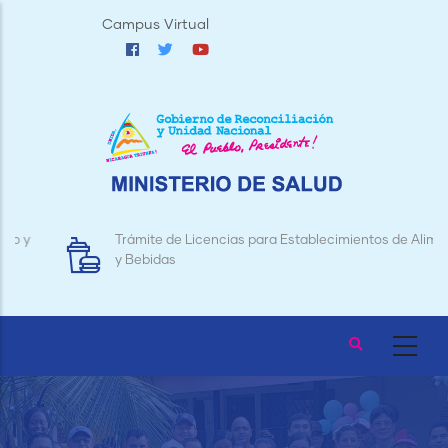
Pasar
Campus Virtual
al
contenido
principal
Trámite de Licencias para Establecimientos de Alimentos
y Bebidas