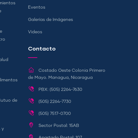
mientos
Eventos
e
Galerías de Imágenes
e
Videos
tro
Contacto
alud
Costado Oeste Colonia Primero
de Mayo. Managua, Nicaragua
Alimentos
PBX: (505) 2264-7630
Mutuo de
(505) 2264-7730
(505) 7517-0700
Sector Postal: 15AB
 y
Apartado Postal: 107