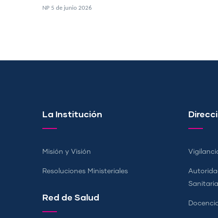
NP 5 de junio 2026
La Institución
Direcci
Misión y Visión
Vigilanci
Resoluciones Ministeriales
Autorida
Sanitari
Red de Salud
Docencia