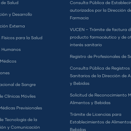
s de Salud
Consulta Pública de Estableci
autorizados por la Dirección d
ción y Desarrollo
Farmacia
ción Externa
VUCEN – Trámite de factura d
producto farmacéutico y de o
 Físicos para la Salud
interés sanitario
s Humanos
Registro de Profesionales de S
 Médicos
Consulta Pública de Registros
iones
Sanitarios de la Dirección de 
y Bebidas
cional de Sangre
Solicitud de Reconocimiento 
e Clínicas Móviles
Alimentos y Bebidas
 Médicas Previsionales
Trámite de Licencias para
de Tecnología de la
Establecimientos de Alimentos
ión y Comunicación
Bebidas