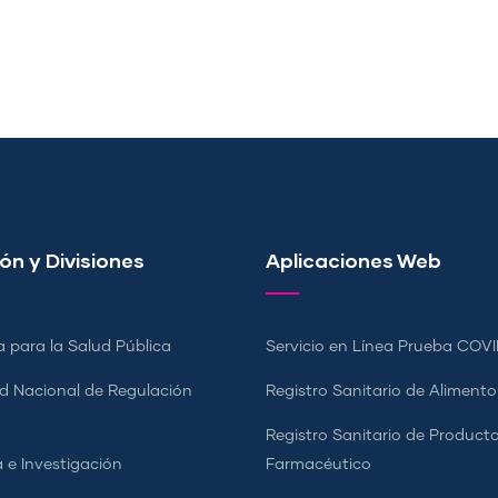
ón y Divisiones
Aplicaciones Web
a para la Salud Pública
Servicio en Línea Prueba COVI
d Nacional de Regulación
Registro Sanitario de Alimento
a
Registro Sanitario de Product
 e Investigación
Farmacéutico