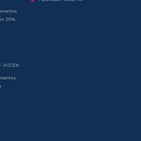
camentos
ión 2014
s - VUCEN
mientos
e