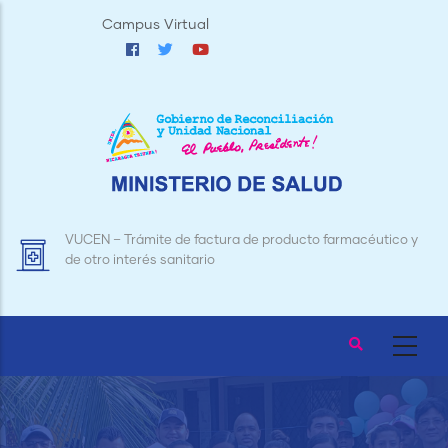
Pasar
Campus Virtual
al
contenido
principal
acéutico y
Trámite de Licencias para Establecimientos de
y Bebidas