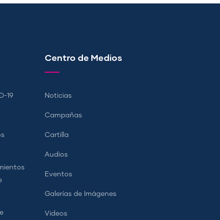
Centro de Medios
D-19
Noticias
Campañas
os
Cartilla
Audios
mientos
Eventos
e
Galerías de Imágenes
e
Videos