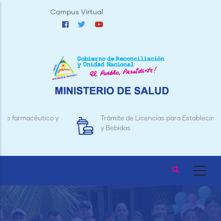
Pasar
Campus Virtual
al
contenido
principal
Trámite de Licencias para Establecimientos de Alimentos
y Bebidas