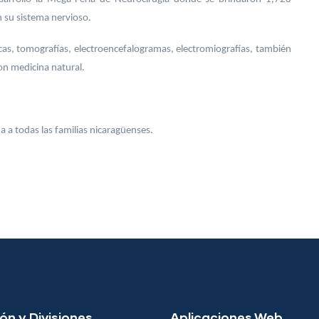
 su sistema nervioso.
icas, tomografías, electroencefalogramas, electromiografías, también
on medicina natural.
 a todas las familias nicaragüenses.
ón y Divisiones
Aplicaciones Web