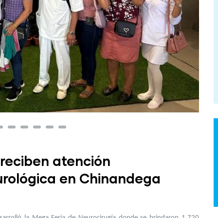
reciben atención
urológica en Chinandega
sarrolló la Mega Feria de Neurocirugía donde se brindaron 1,720