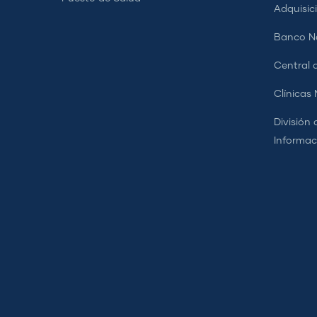
Adquisic
Banco Na
Central d
Clínicas
División 
Informac