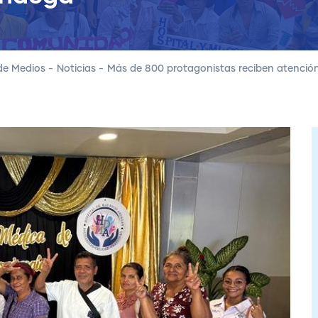
de Medios
-
Noticias
-
Más de 800 protagonistas reciben atenció