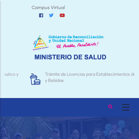
Pasar
Campus Virtual
al
contenido
principal
Trámite de Licencias para Establecimientos de Alimentos
y Bebidas