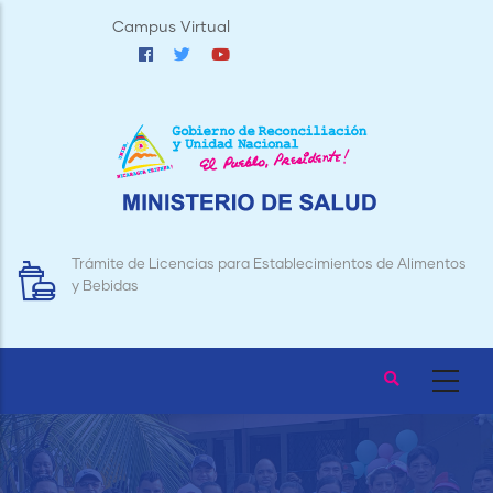
Pasar
Campus Virtual
al
contenido
principal
Trámite de Licencias para Establecimientos de Alimentos
y Bebidas