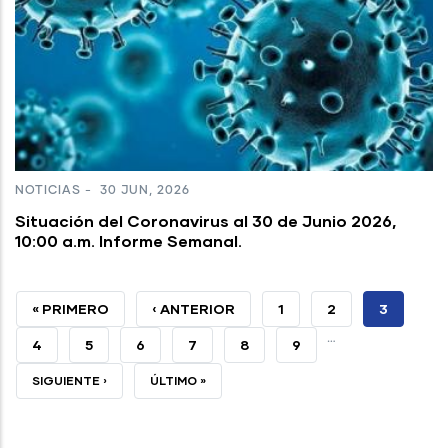
NOTICIAS
-
30 JUN, 2026
Situación del Coronavirus al 30 de Junio 2026,
10:00 a.m. Informe Semanal.
PRIMERA
« PRIMERO
PÁGINA
‹ ANTERIOR
PAGE
1
PAGE
2
PÁGINA
3
…
PÁGINA
ANTERIOR
ACTUAL
PAGE
4
PAGE
5
PAGE
6
PAGE
7
PAGE
8
PAGE
9
SIGUIENTE
SIGUIENTE ›
ÚLTIMA
ÚLTIMO »
PÁGINA
PÁGINA