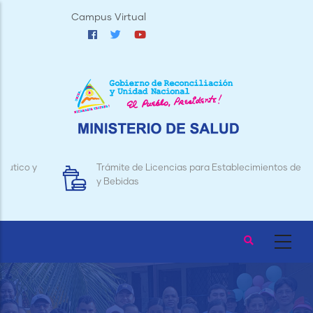
Pasar
Campus Virtual
al
contenido
principal
Trámite de Licencias para Establecimientos de Alimentos
y Bebidas