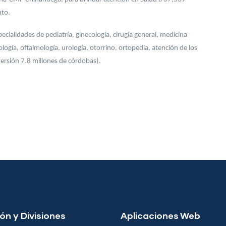
nto.
ecialidades de pediatría, ginecología, cirugía general, medicina
ología, oftalmología, urología, otorrino, ortopedia, atención de los
versión 7.8 millones de córdobas).
ón y Divisiones
Aplicaciones Web