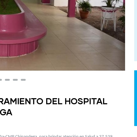
RAMIENTO DEL HOSPITAL
EGA
paña-CMP Chinandega, para brindar atención en Salud a 37,539