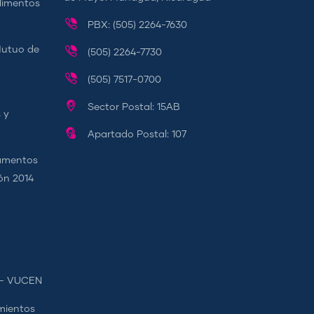
Alimentos
PBX: (505) 2264-7630
Mutuo de
(505) 2264-7730
(505) 7517-0700
Sector Postal: 15AB
 y
Apartado Postal: 107
camentos
ión 2014
s - VUCEN
mientos