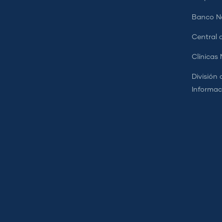
Banco Na
Central d
Clínicas
División 
Informac