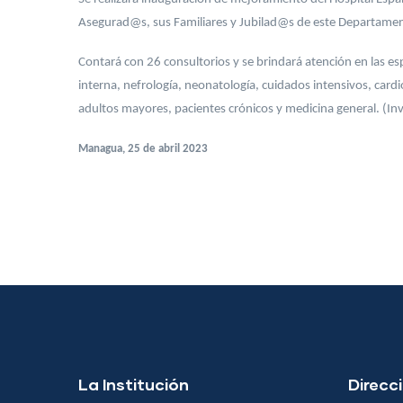
Asegurad@s, sus Familiares y Jubilad@s de este Departame
Contará con 26 consultorios y se brindará atención en las esp
interna, nefrología, neonatología, cuidados intensivos, cardi
adultos mayores, pacientes crónicos y medicina general. (In
Managua, 25 de abril 2023
La Institución
Direcci