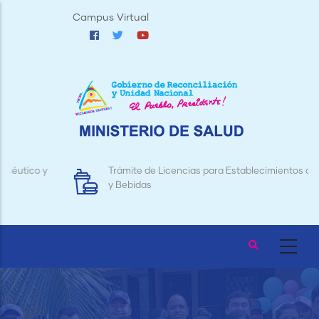
Pasar
Campus Virtual
al
contenido
principal
Trámite de Licencias para Establecimientos de Alimentos
y Bebidas