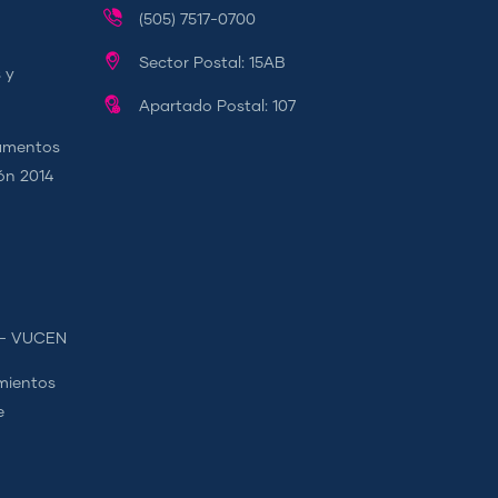
(505) 7517-0700
Sector Postal: 15AB
 y
Apartado Postal: 107
camentos
ión 2014
s - VUCEN
mientos
e