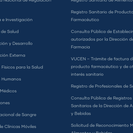
d Nacional de Regulación
Registro Sanitario de Alimento
a
Registro Sanitario de Product
 e Investigación
Farmacéutico
s de Salud
Consulta Pública de Estableci
autorizados por la Dirección d
ción y Desarrollo
Farmacia
ción Externa
VUCEN – Trámite de factura d
producto farmacéutico y de o
 Físicos para la Salud
interés sanitario
s Humanos
Registro de Profesionales de S
 Médicos
Consulta Pública de Registros
iones
Sanitarios de la Dirección de 
y Bebidas
cional de Sangre
Solicitud de Reconocimiento 
e Clínicas Móviles