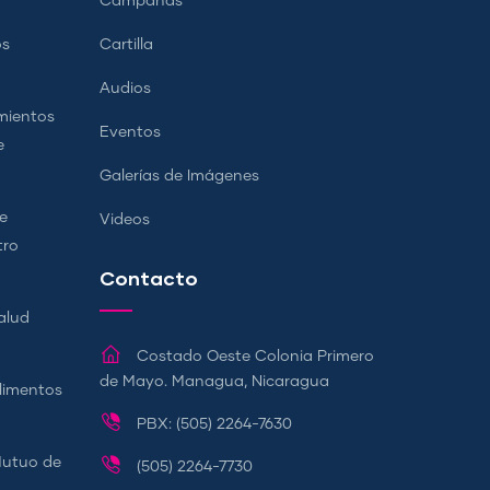
Campañas
os
Cartilla
Audios
mientos
Eventos
e
Galerías de Imágenes
e
Videos
tro
Contacto
alud
Costado Oeste Colonia Primero
de Mayo. Managua, Nicaragua
Alimentos
PBX: (505) 2264-7630
Mutuo de
(505) 2264-7730