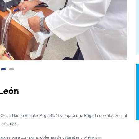
 León
scar Danilo Rosales Argüello” trabajará una Brigada de Salud Visual
munidades.
irugías para corregir problemas de cataratas y pterigión.