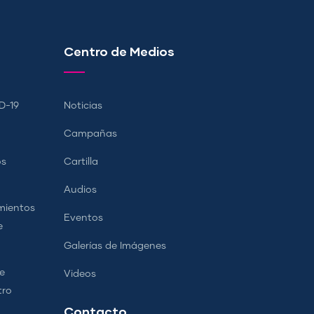
Centro de Medios
D-19
Noticias
Campañas
os
Cartilla
Audios
mientos
Eventos
e
Galerías de Imágenes
e
Videos
tro
Contacto