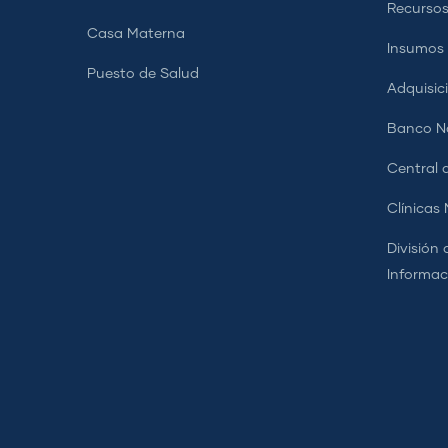
Recurso
Casa Materna
Insumos
Puesto de Salud
Adquisic
Banco Na
Central d
Clínicas
División 
Informac