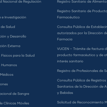
d Nacional de Regulación
Registro Sanitario de Alimento
a
Registro Sanitario de Product
 e Investigación
Farmacéutico
s de Salud
Consulta Pública de Estableci
autorizados por la Dirección d
ción y Desarrollo
Farmacia
ción Externa
VUCEN – Trámite de factura d
producto farmacéutico y de o
 Físicos para la Salud
interés sanitario
s Humanos
Registro de Profesionales de S
 Médicos
Consulta Pública de Registros
iones
Sanitarios de la Dirección de 
y Bebidas
cional de Sangre
Solicitud de Reconocimiento 
e Clínicas Móviles