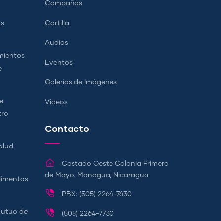
Campañas
os
Cartilla
Audios
mientos
Eventos
e
Galerías de Imágenes
e
Videos
tro
Contacto
alud
Costado Oeste Colonia Primero
de Mayo. Managua, Nicaragua
Alimentos
PBX: (505) 2264-7630
Mutuo de
(505) 2264-7730