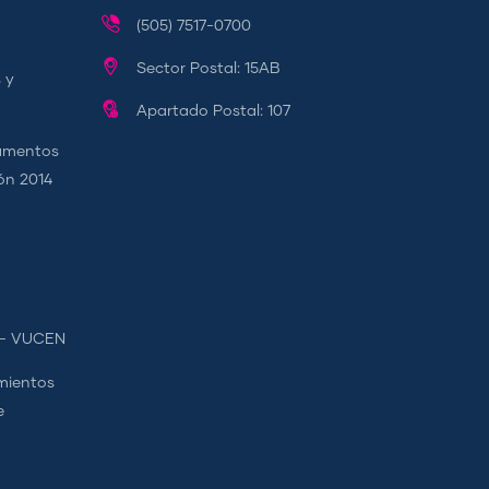
(505) 7517-0700
Sector Postal: 15AB
 y
Apartado Postal: 107
camentos
ión 2014
s - VUCEN
mientos
e