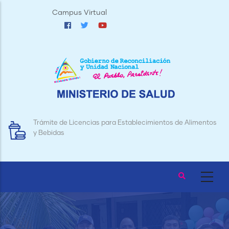
Pasar
Campus Virtual
al
contenido
principal
Trámite de Licencias para Establecimientos de Alimentos
y Bebidas