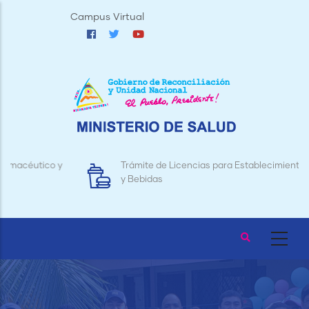
Pasar
Campus Virtual
al
contenido
principal
Trámite de Licencias para Establecimientos de Alimentos
y Bebidas