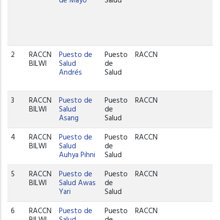
de Mayo
Salud
2
RACCN
Puesto de
Puesto
RACCN
W
BILWI
Salud
de
Andrés
Salud
3
RACCN
Puesto de
Puesto
RACCN
W
BILWI
Salud
de
Asang
Salud
4
RACCN
Puesto de
Puesto
RACCN
P
BILWI
Salud
de
C
Auhya Pihni
Salud
5
RACCN
Puesto de
Puesto
RACCN
P
BILWI
Salud Awas
de
C
Yari
Salud
6
RACCN
Puesto de
Puesto
RACCN
P
BILWI
Salud
de
C