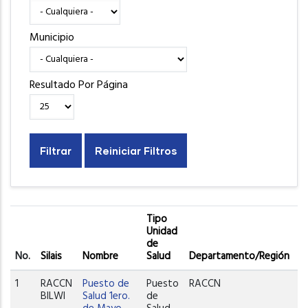
Municipio
Resultado Por Página
Tipo
Unidad
de
No.
Silais
Nombre
Salud
Departamento/Región
M
1
RACCN
Puesto de
Puesto
RACCN
W
BILWI
Salud 1ero.
de