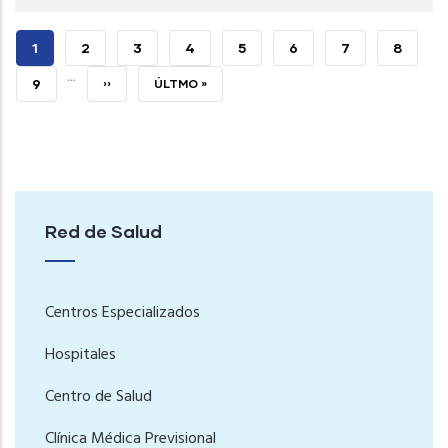
PÁGINA
1
PAGE
2
PAGE
3
PAGE
4
PAGE
5
PAGE
6
PAGE
7
PAGE
8
…
ACTUAL
PAGE
9
SIGUIENTE
››
ÚLTIMA
ÚLTMO »
PÁGINA
PÁGINA
Red de Salud
Centros Especializados
Hospitales
Centro de Salud
Clínica Médica Previsional