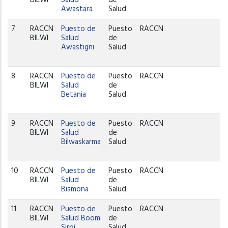
Awastara
Salud
7
RACCN
Puesto de
Puesto
RACCN
W
BILWI
Salud
de
Awastigni
Salud
8
RACCN
Puesto de
Puesto
RACCN
P
BILWI
Salud
de
C
Betania
Salud
9
RACCN
Puesto de
Puesto
RACCN
W
BILWI
Salud
de
Bilwaskarma
Salud
10
RACCN
Puesto de
Puesto
RACCN
W
BILWI
Salud
de
Bismona
Salud
11
RACCN
Puesto de
Puesto
RACCN
P
BILWI
Salud Boom
de
C
Sirpi
Salud