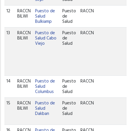
12
RACCN
Puesto de
Puesto
RACCN
W
BILWI
Salud
de
Bulkiamp
Salud
13
RACCN
Puesto de
Puesto
RACCN
W
BILWI
Salud Cabo
de
Viejo
Salud
14
RACCN
Puesto de
Puesto
RACCN
P
BILWI
Salud
de
C
Columbus
Salud
15
RACCN
Puesto de
Puesto
RACCN
P
BILWI
Salud
de
C
Dakban
Salud
16
RACCN
Puesto de
Puesto
RACCN
P