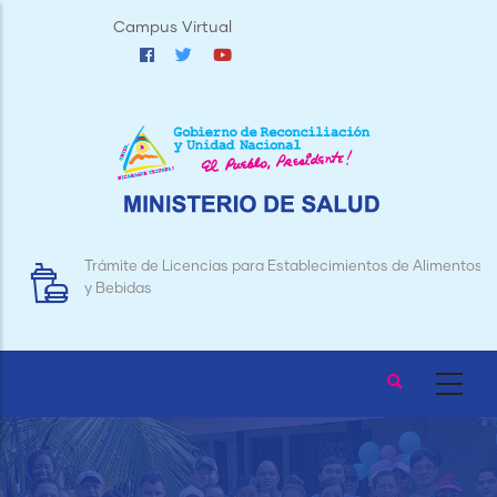
Pasar
Campus Virtual
al
contenido
principal
Trámite de Licencias para Establecimientos de Alimentos
y Bebidas