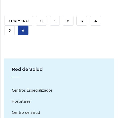
PRIMERA
« PRIMERO
PÁGINA
‹‹
PAGE
1
PAGE
2
PAGE
3
PAGE
4
PÁGINA
ANTERIOR
PAGE
5
PÁGINA
6
ACTUAL
Red de Salud
Centros Especializados
Hospitales
Centro de Salud