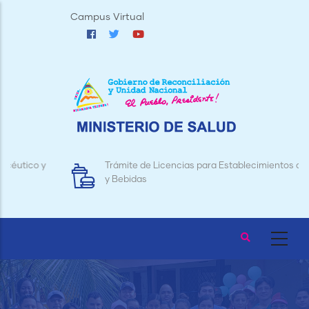
Pasar
Campus Virtual
al
contenido
principal
Trámite de Licencias para Establecimientos de Alimentos
y Bebidas