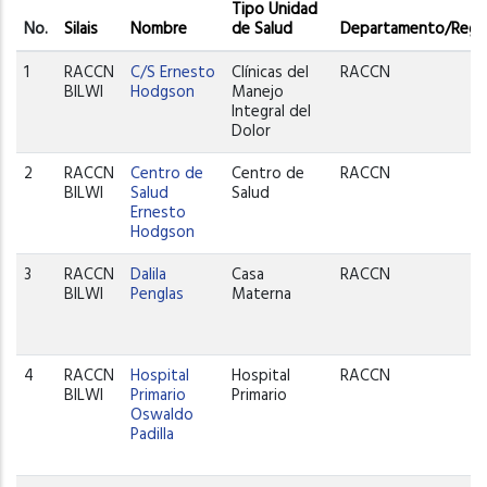
Tipo Unidad
No.
Silais
Nombre
de Salud
Departamento/Regi
1
RACCN
C/S Ernesto
Clínicas del
RACCN
BILWI
Hodgson
Manejo
Integral del
Dolor
2
RACCN
Centro de
Centro de
RACCN
BILWI
Salud
Salud
Ernesto
Hodgson
3
RACCN
Dalila
Casa
RACCN
BILWI
Penglas
Materna
4
RACCN
Hospital
Hospital
RACCN
BILWI
Primario
Primario
Oswaldo
Padilla