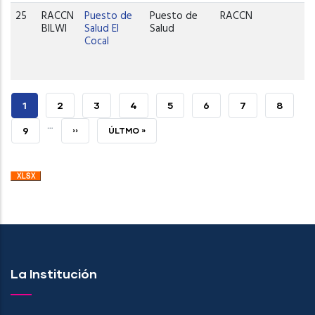
25
RACCN
Puesto de
Puesto de
RACCN
BILWI
Salud El
Salud
Cocal
PÁGINA
1
PAGE
2
PAGE
3
PAGE
4
PAGE
5
PAGE
6
PAGE
7
PAGE
8
…
ACTUAL
PAGE
9
SIGUIENTE
››
ÚLTIMA
ÚLTMO »
PÁGINA
PÁGINA
La Institución