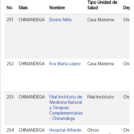
Tipo Unidad de
No.
Silais
Nombre
Salud
Depa
251
CHINANDEGA
Divino Niño
Casa Materna
Chin
252
CHINANDEGA
Eva María López
Casa Materna
Chin
253
CHINANDEGA
Filial Instituto de
Filial Instituto
Chin
Medicina Natural
y Terapias
Complementarias
- Chinandega
254
CHINANDEGA
Hospital Alfredo
Otros
Chin