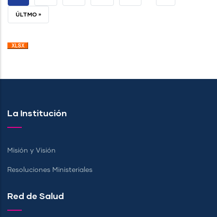
ACTUAL
PÁGINA
ÚLTIMA
ÚLTMO »
PÁGINA
La Institución
Misión y Visión
Resoluciones Ministeriales
Red de Salud