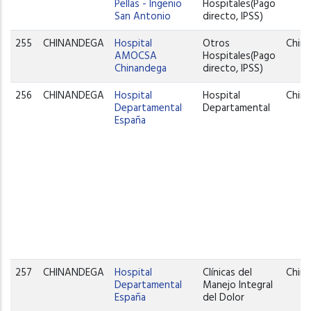
Pellas - Ingenio
Hospitales(Pago
San Antonio
directo, IPSS)
255
CHINANDEGA
Hospital
Otros
Chin
AMOCSA
Hospitales(Pago
Chinandega
directo, IPSS)
256
CHINANDEGA
Hospital
Hospital
Chin
Departamental
Departamental
España
257
CHINANDEGA
Hospital
Clínicas del
Chin
Departamental
Manejo Integral
España
del Dolor