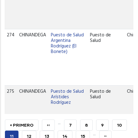
274
CHINANDEGA
Puesto de Salud
Puesto de
Chin
Argentina
Salud
Rodríguez (El
Bonete)
275
CHINANDEGA
Puesto de Salud
Puesto de
Chin
Arístides
Salud
Rodríguez
…
PRIMERA
« PRIMERO
PÁGINA
‹‹
PAGE
7
PAGE
8
PAGE
9
PAGE
10
…
PÁGINA
ANTERIOR
PÁGINA
11
PAGE
12
PAGE
13
PAGE
14
PAGE
15
SIGUIENTE
››