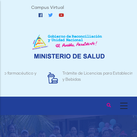
Pasar
Campus Virtual
al
contenido
principal
Trámite de Licencias para Establecimientos de Alimentos
y Bebidas