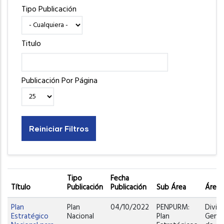
Tipo Publicación
Titulo
Publicación Por Página
Tipo
Fecha
Título
Publicación
Publicación
Sub Área
Área
Plan
Plan
04/10/2022
PENPURM:
Divis
Estratégico
Nacional
Plan
Gener