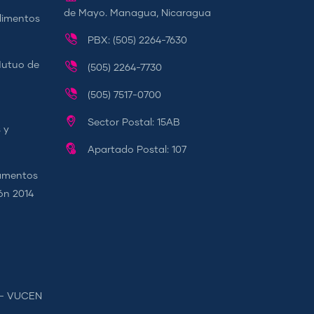
de Mayo. Managua, Nicaragua
Alimentos
PBX: (505) 2264-7630
Mutuo de
(505) 2264-7730
(505) 7517-0700
Sector Postal: 15AB
 y
Apartado Postal: 107
camentos
ión 2014
s - VUCEN