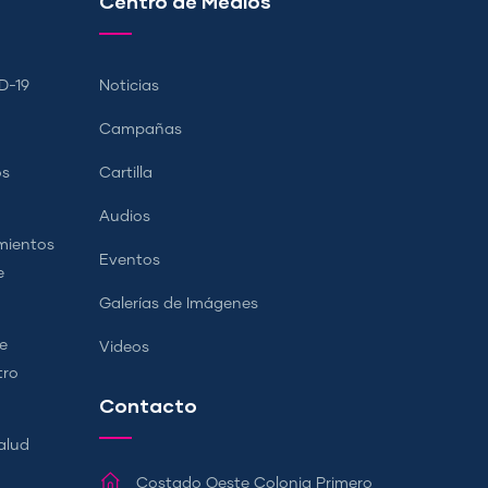
Centro de Medios
D-19
Noticias
Campañas
os
Cartilla
Audios
mientos
Eventos
e
Galerías de Imágenes
e
Videos
tro
Contacto
alud
Costado Oeste Colonia Primero