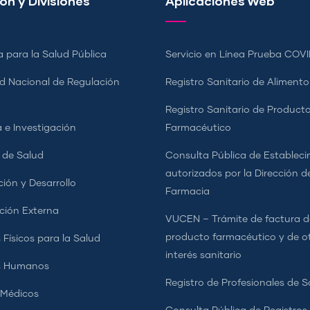
ón y Divisiones
Aplicaciones Web
a para la Salud Pública
Servicio en Línea Prueba COVI
d Nacional de Regulación
Registro Sanitario de Alimento
a
Registro Sanitario de Product
 e Investigación
Farmacéutico
s de Salud
Consulta Pública de Estableci
autorizados por la Dirección d
ción y Desarrollo
Farmacia
ción Externa
VUCEN – Trámite de factura d
producto farmacéutico y de o
 Físicos para la Salud
interés sanitario
s Humanos
Registro de Profesionales de S
 Médicos