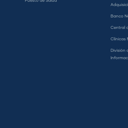
Puesto de Salud
Adquisic
Banco Na
Central d
Clínicas
División 
Informac