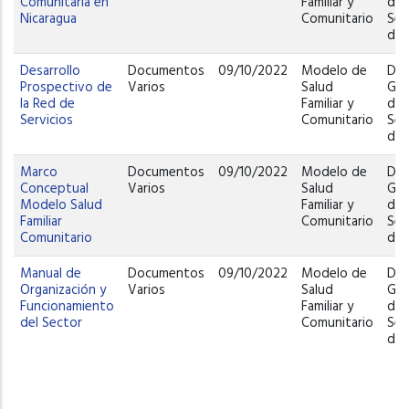
Comunitaria en
Familiar y
de
Nicaragua
Comunitario
Ser
de 
Desarrollo
Documentos
09/10/2022
Modelo de
Dir
Prospectivo de
Varios
Salud
Gen
la Red de
Familiar y
de
Servicios
Comunitario
Ser
de 
Marco
Documentos
09/10/2022
Modelo de
Dir
Conceptual
Varios
Salud
Gen
Modelo Salud
Familiar y
de
Familiar
Comunitario
Ser
Comunitario
de 
Manual de
Documentos
09/10/2022
Modelo de
Dir
Organización y
Varios
Salud
Gen
Funcionamiento
Familiar y
de
del Sector
Comunitario
Ser
de 