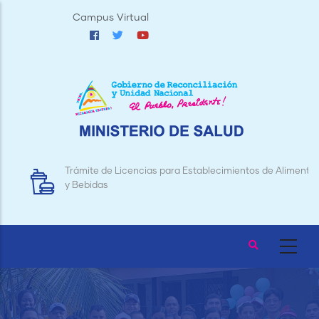
Pasar
Campus Virtual
al
contenido
principal
Trámite de Licencias para Establecimientos de Alimentos
y Bebidas