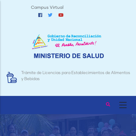
Pasar
Campus Virtual
al
contenido
principal
Trámite de Licencias para Establecimientos de Alimentos
y Bebidas