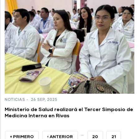
NOTICIAS
-
26 SEP, 2025
Ministerio de Salud realizará el Tercer Simposio de
Medicina Interna en Rivas
…
PRIMERA
« PRIMERO
PÁGINA
‹ ANTERIOR
PAGE
20
PAGE
21