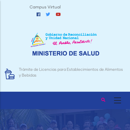
Pasar
Campus Virtual
al
contenido
principal
Trámite de Licencias para Establecimientos de Alimentos
y Bebidas