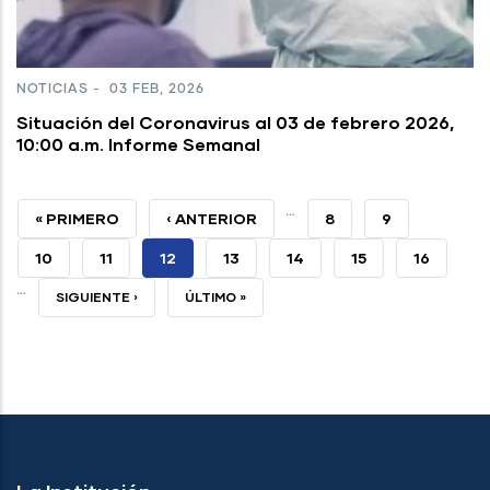
NOTICIAS
-
03 FEB, 2026
Situación del Coronavirus al 03 de febrero 2026,
10:00 a.m. Informe Semanal
…
PRIMERA
« PRIMERO
PÁGINA
‹ ANTERIOR
PAGE
8
PAGE
9
PÁGINA
ANTERIOR
PAGE
10
PAGE
11
PÁGINA
12
PAGE
13
PAGE
14
PAGE
15
PAGE
16
…
ACTUAL
SIGUIENTE
SIGUIENTE ›
ÚLTIMA
ÚLTIMO »
PÁGINA
PÁGINA