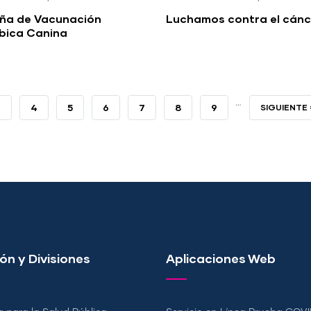
a de Vacunación
Luchamos contra el cánc
ábica Canina
…
PAGE
3
PAGE
4
PAGE
5
PAGE
6
PAGE
7
PAGE
8
PAGE
9
SIGUIENTE
SIGUIENTE 
PÁGINA
ón y Divisiones
Aplicaciones Web