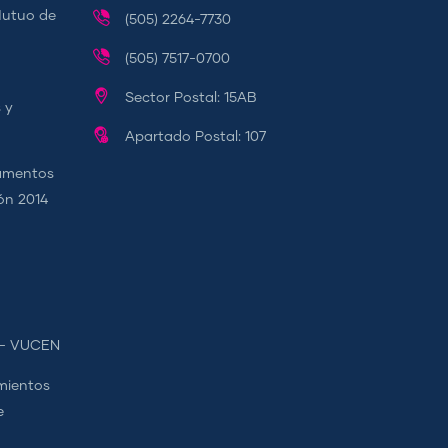
Mutuo de
(505) 2264-7730
(505) 7517-0700
Sector Postal: 15AB
 y
Apartado Postal: 107
camentos
ión 2014
s - VUCEN
mientos
e