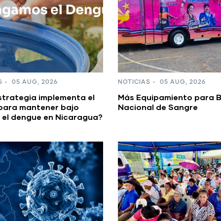
S
-
05 AUG, 2026
NOTICIAS
-
05 AUG, 2026
strategia implementa el
Más Equipamiento para 
para mantener bajo
Nacional de Sangre
 el dengue en Nicaragua?