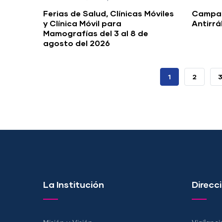
Ferias de Salud, Clínicas Móviles
Campañ
y Clínica Móvil para
Antirr
Mamografías del 3 al 8 de
agosto del 2026
PÁGINA
1
PAGE
2
ACTUAL
La Institución
Direcci