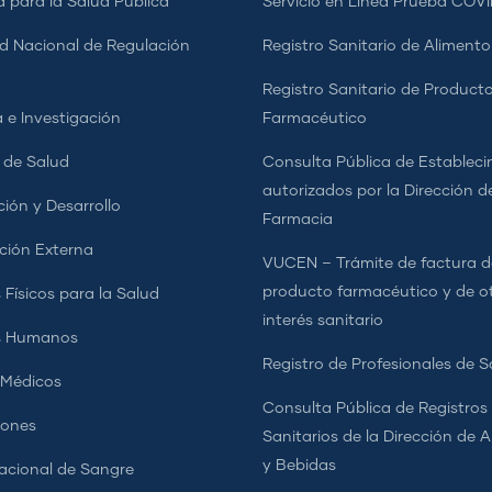
a para la Salud Pública
Servicio en Línea Prueba COVI
d Nacional de Regulación
Registro Sanitario de Alimento
a
Registro Sanitario de Product
 e Investigación
Farmacéutico
s de Salud
Consulta Pública de Estableci
autorizados por la Dirección d
ción y Desarrollo
Farmacia
ción Externa
VUCEN – Trámite de factura d
producto farmacéutico y de o
 Físicos para la Salud
interés sanitario
s Humanos
Registro de Profesionales de S
 Médicos
Consulta Pública de Registros
iones
Sanitarios de la Dirección de 
y Bebidas
cional de Sangre