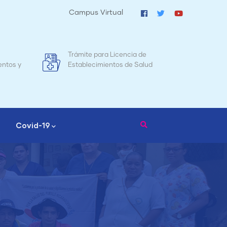
Campus Virtual
Mapa de Mortalidad Materna en
Tr
d
Nicaragua
Covid-19