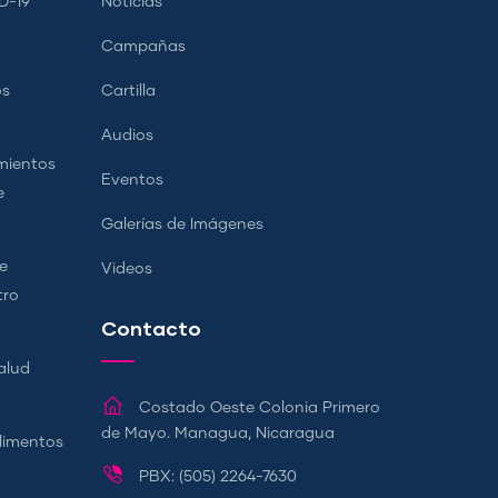
D-19
Noticias
Campañas
os
Cartilla
Audios
mientos
Eventos
e
Galerías de Imágenes
e
Videos
tro
Contacto
alud
Costado Oeste Colonia Primero
de Mayo. Managua, Nicaragua
Alimentos
PBX: (505) 2264-7630