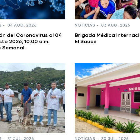
S
-
04 AUG, 2026
NOTICIAS
-
03 AUG, 2026
ón del Coronavirus al 04
Brigada Médica Internaci
to 2026, 10:00 a.m.
El Sauce
e Semanal.
S
-
31 JUL, 2026
NOTICIAS
-
30 JUL, 2026