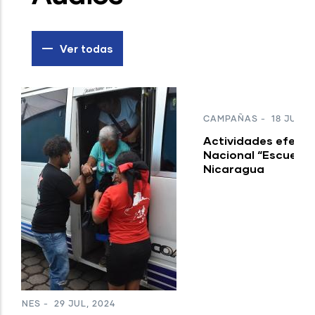
Ver todas
C
P
A
m
CAMPAÑAS
-
18 JUL, 2024