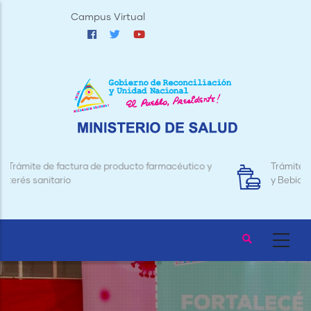
Pasar
Campus Virtual
al
contenido
principal
Trámite de Licencias para Establecimientos de Alimentos
y Bebidas