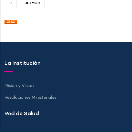
ACTUAL
SIGUIENTE
››
ÚLTIMA
ÚLTMO »
PÁGINA
PÁGINA
La Institución
Misión y Visión
Resoluciones Ministeriales
Red de Salud