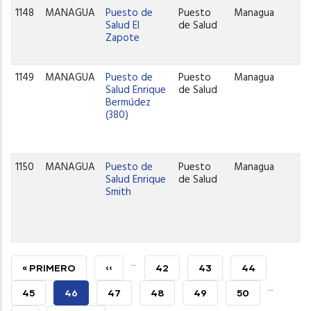
1148
MANAGUA
Puesto de
Puesto
Managua
Salud El
de Salud
Zapote
1149
MANAGUA
Puesto de
Puesto
Managua
Salud Enrique
de Salud
Bermúdez
(380)
1150
MANAGUA
Puesto de
Puesto
Managua
Salud Enrique
de Salud
Smith
…
PRIMERA
« PRIMERO
PÁGINA
‹‹
PAGE
42
PAGE
43
PAGE
44
…
PÁGINA
ANTERIOR
PAGE
45
PÁGINA
46
PAGE
47
PAGE
48
PAGE
49
PAGE
50