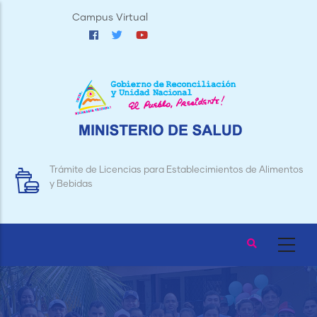
Pasar
Campus Virtual
al
contenido
principal
Trámite de Licencias para Establecimientos de Alimentos
y Bebidas