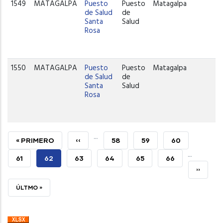
1549
MATAGALPA
Puesto
Puesto
Matagalpa
de Salud
de
Santa
Salud
Rosa
1550
MATAGALPA
Puesto
Puesto
Matagalpa
de Salud
de
Santa
Salud
Rosa
…
PRIMERA
« PRIMERO
PÁGINA
‹‹
PAGE
58
PAGE
59
PAGE
60
…
PÁGINA
ANTERIOR
PAGE
61
PÁGINA
62
PAGE
63
PAGE
64
PAGE
65
PAGE
66
SIGUIEN
››
ACTUAL
PÁGINA
ÚLTIMA
ÚLTMO »
PÁGINA