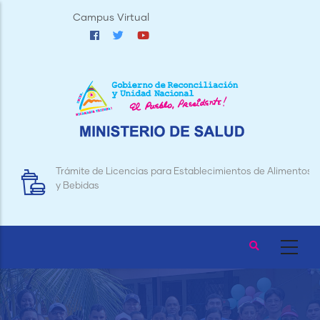
Pasar
Campus Virtual
al
contenido
principal
Trámite de Licencias para Establecimientos de Alimentos
y Bebidas