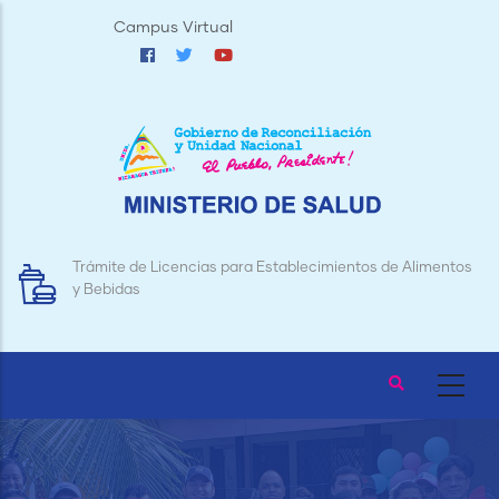
Pasar
Campus Virtual
al
contenido
principal
Trámite de Licencias para Establecimientos de Alimentos
y Bebidas