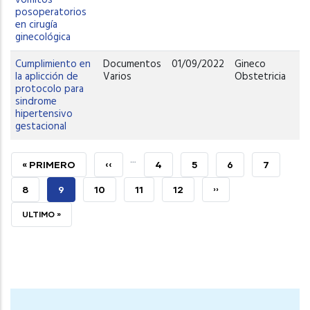
posoperatorios
en cirugía
ginecológica
Cumplimiento en
Documentos
01/09/2022
Gineco
la aplicción de
Varios
Obstetricia
protocolo para
sindrome
hipertensivo
gestacional
…
PRIMERA
« PRIMERO
PÁGINA
‹‹
PAGE
4
PAGE
5
PAGE
6
PAGE
7
PÁGINA
ANTERIOR
PAGE
8
PÁGINA
9
PAGE
10
PAGE
11
PAGE
12
SIGUIENTE
››
ACTUAL
PÁGINA
ÚLTIMA
ULTIMO »
PÁGINA