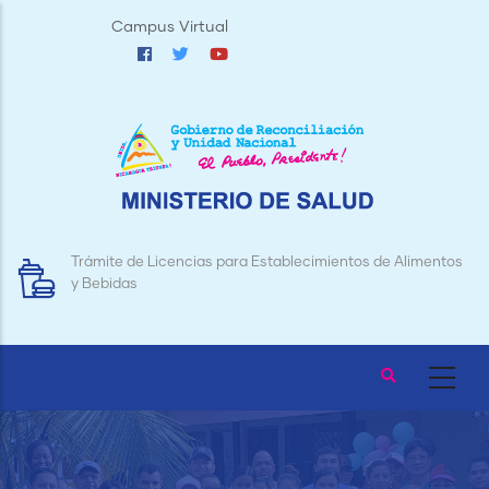
Pasar
Campus Virtual
al
contenido
principal
Trámite de Licencias para Establecimientos de Alimentos
y Bebidas