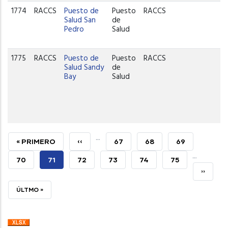
1774
RACCS
Puesto de
Puesto
RACCS
Salud San
de
Pedro
Salud
1775
RACCS
Puesto de
Puesto
RACCS
Salud Sandy
de
Bay
Salud
…
PRIMERA
« PRIMERO
PÁGINA
‹‹
PAGE
67
PAGE
68
PAGE
69
…
PÁGINA
ANTERIOR
PAGE
70
PÁGINA
71
PAGE
72
PAGE
73
PAGE
74
PAGE
75
SIGUIEN
››
ACTUAL
PÁGINA
ÚLTIMA
ÚLTMO »
PÁGINA