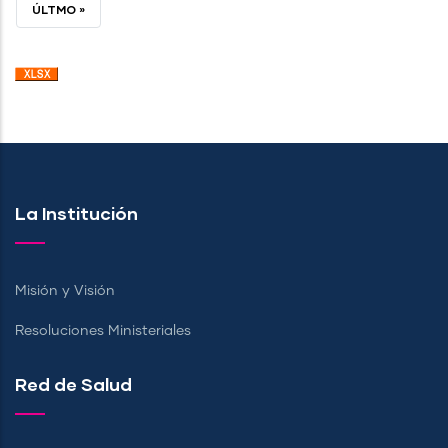
ACTUAL
PÁGINA
ÚLTIMA
ÚLTMO »
PÁGINA
La Institución
Misión y Visión
Resoluciones Ministeriales
Red de Salud