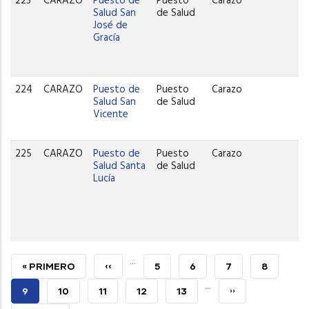
223
CARAZO
Puesto de
Puesto
Carazo
Salud San
de Salud
José de
Gracía
224
CARAZO
Puesto de
Puesto
Carazo
Salud San
de Salud
Vicente
225
CARAZO
Puesto de
Puesto
Carazo
Salud Santa
de Salud
Lucía
…
PRIMERA
« PRIMERO
PÁGINA
‹‹
PAGE
5
PAGE
6
PAGE
7
PAGE
8
…
PÁGINA
ANTERIOR
PÁGINA
9
PAGE
10
PAGE
11
PAGE
12
PAGE
13
SIGUIENTE
››