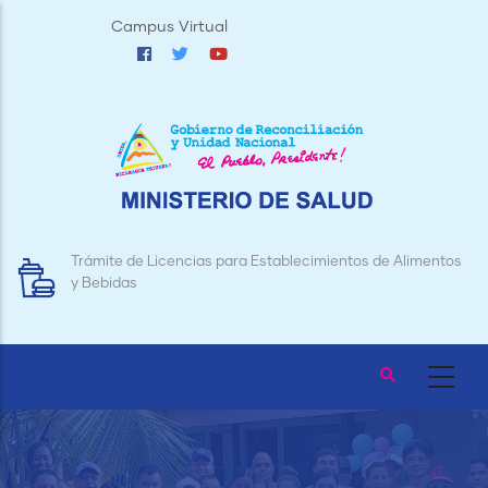
Pasar
Campus Virtual
al
contenido
principal
Trámite de Licencias para Establecimientos de Alimentos
y Bebidas