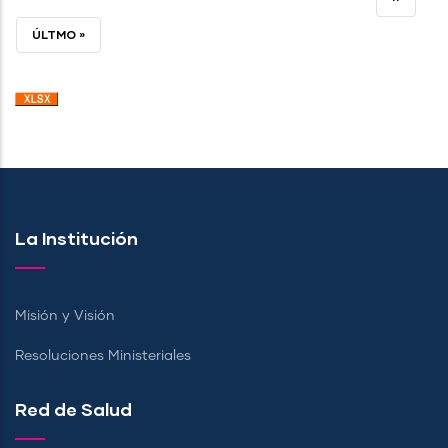
ACTUAL
PÁGINA
ÚLTIMA
ÚLTMO »
PÁGINA
La Institución
Misión y Visión
Resoluciones Ministeriales
Red de Salud