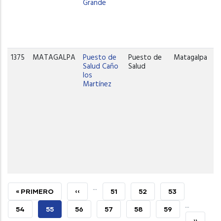
Grande
1375
MATAGALPA
Puesto de
Puesto de
Matagalpa
Salud Caño
Salud
los
Martínez
…
PRIMERA
« PRIMERO
PÁGINA
‹‹
PAGE
51
PAGE
52
PAGE
53
…
PÁGINA
ANTERIOR
PAGE
54
PÁGINA
55
PAGE
56
PAGE
57
PAGE
58
PAGE
59
SIGUIEN
››