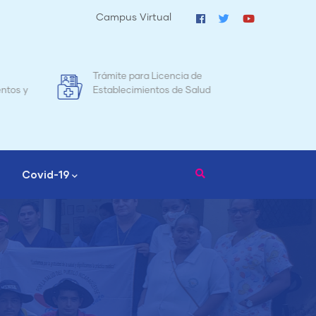
Campus Virtual
Mapa de Mortalidad Materna en
Tr
d
Nicaragua
Covid-19