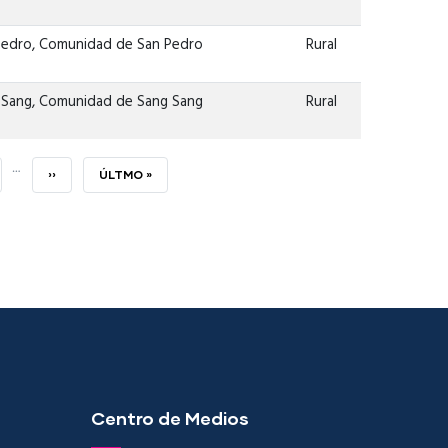
Pedro, Comunidad de San Pedro
Rural
 Sang, Comunidad de Sang Sang
Rural
…
GE
SIGUIENTE
››
ÚLTIMA
ÚLTMO »
PÁGINA
PÁGINA
Centro de Medios