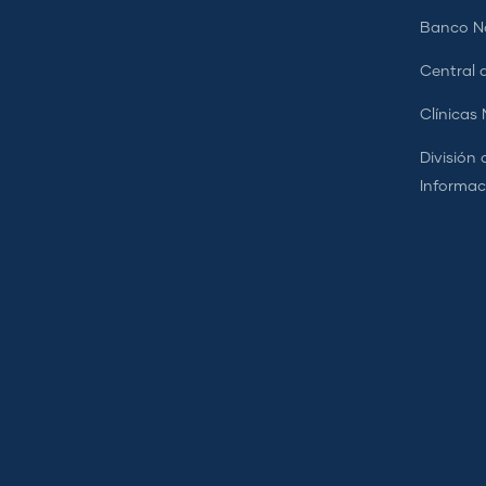
Banco Na
Central d
Clínicas
División 
Informac