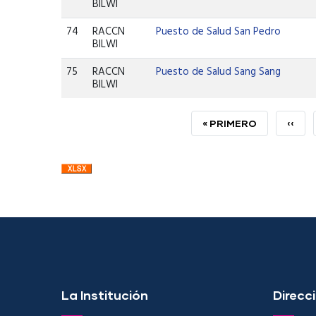
BILWI
74
RACCN
Puesto de Salud San Pedro
BILWI
75
RACCN
Puesto de Salud Sang Sang
BILWI
PRIMERA
« PRIMERO
PÁGI
‹‹
PÁGINA
ANTE
La Institución
Direcci