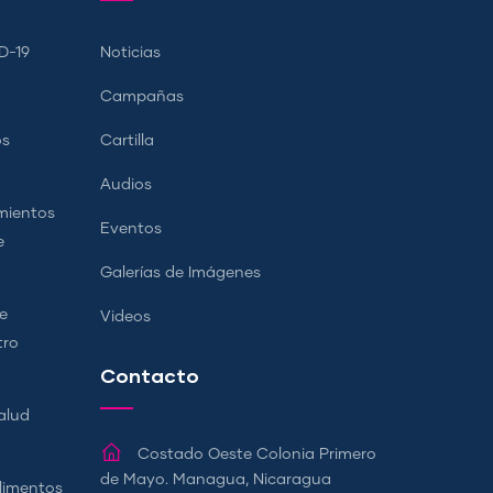
D-19
Noticias
Campañas
os
Cartilla
Audios
mientos
Eventos
e
Galerías de Imágenes
e
Videos
tro
Contacto
alud
Costado Oeste Colonia Primero
de Mayo. Managua, Nicaragua
Alimentos