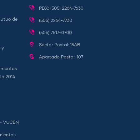
PBX: (505) 2264-7630
Mutuo de
(505) 2264-7730
(505) 7517-0700
Sector Postal: 15AB
 y
Apartado Postal: 107
camentos
ión 2014
s - VUCEN
mientos