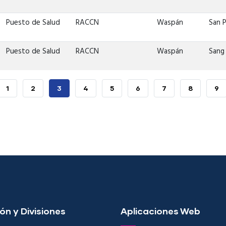
Puesto de Salud
RACCN
Waspán
San 
Puesto de Salud
RACCN
Waspán
Sang
NA
PAGE
1
PAGE
2
PÁGINA
3
PAGE
4
PAGE
5
PAGE
6
PAGE
7
PAGE
8
PA
9
RIOR
ACTUAL
ón y Divisiones
Aplicaciones Web