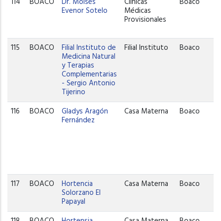
114
BOACO
Dr. Moisés
Clínicas
Boaco
Evenor Sotelo
Médicas
Provisionales
115
BOACO
Filial Instituto de
Filial Instituto
Boaco
Medicina Natural
y Terapias
Complementarias
- Sergio Antonio
Tijerino
116
BOACO
Gladys Aragón
Casa Materna
Boaco
Fernández
117
BOACO
Hortencia
Casa Materna
Boaco
Solorzano El
Papayal
118
BOACO
Hortensia
Casa Materna
Boaco