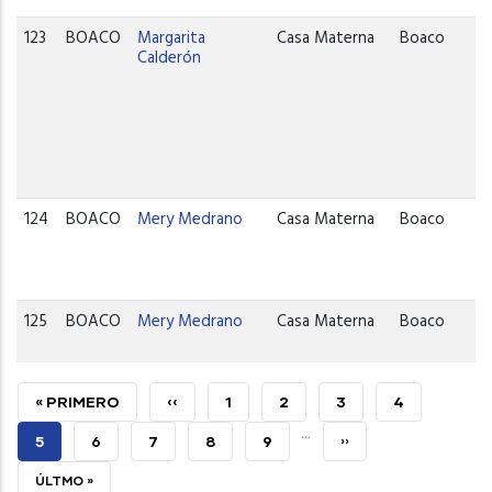
123
BOACO
Margarita
Casa Materna
Boaco
Calderón
124
BOACO
Mery Medrano
Casa Materna
Boaco
125
BOACO
Mery Medrano
Casa Materna
Boaco
PRIMERA
« PRIMERO
PÁGINA
‹‹
PAGE
1
PAGE
2
PAGE
3
PAGE
4
…
PÁGINA
ANTERIOR
PÁGINA
5
PAGE
6
PAGE
7
PAGE
8
PAGE
9
SIGUIENTE
››
ACTUAL
PÁGINA
ÚLTIMA
ÚLTMO »