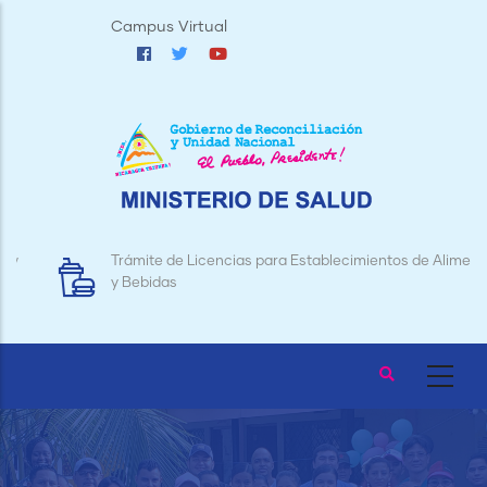
Pasar
Campus Virtual
al
contenido
principal
Trámite de Licencias para Establecimientos de Alimentos
y Bebidas