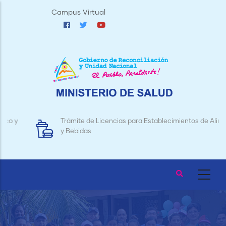
Pasar
Campus Virtual
al
contenido
principal
Trámite de Licencias para Establecimientos de Alimentos
y Bebidas