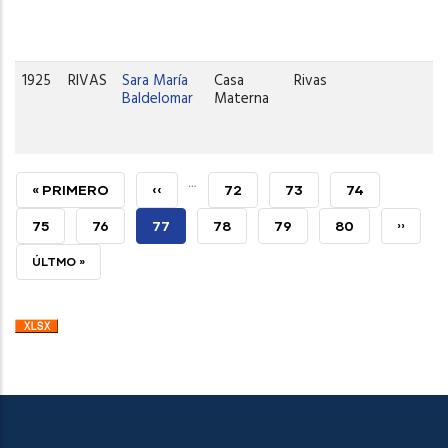
1925
RIVAS
Sara María
Casa
Rivas
Baldelomar
Materna
…
PRIMERA
« PRIMERO
PÁGINA
‹‹
PAGE
72
PAGE
73
PAGE
74
PÁGINA
ANTERIOR
PAGE
75
PAGE
76
PÁGINA
77
PAGE
78
PAGE
79
PAGE
80
SIGUIE
››
ACTUAL
PÁGINA
ÚLTIMA
ÚLTMO »
PÁGINA