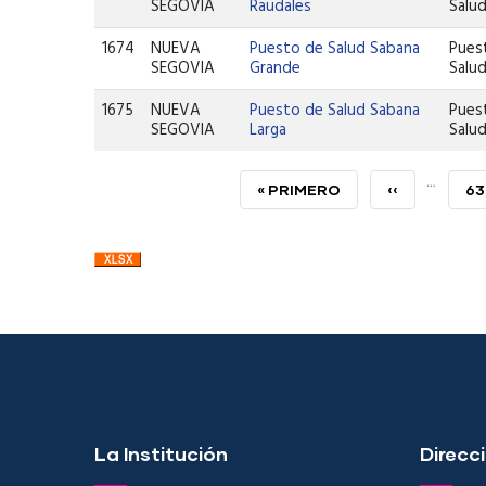
SEGOVIA
Raudales
Salu
1674
NUEVA
Puesto de Salud Sabana
Pues
SEGOVIA
Grande
Salu
1675
NUEVA
Puesto de Salud Sabana
Pues
SEGOVIA
Larga
Salu
…
PRIMERA
« PRIMERO
PÁGINA
‹‹
P
63
PÁGINA
ANTERIOR
La Institución
Direcci