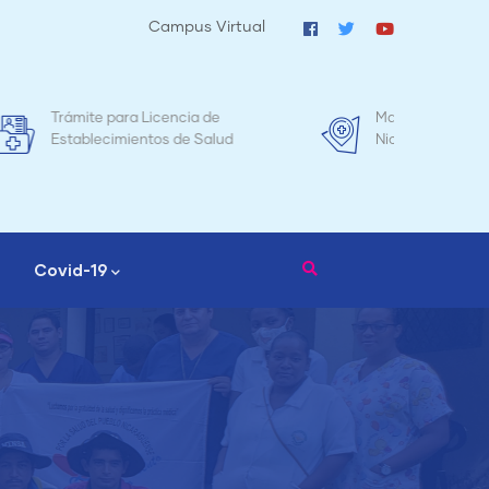
Campus Virtual
Mapa de Mortalidad Materna en
Tr
d
Nicaragua
Covid-19