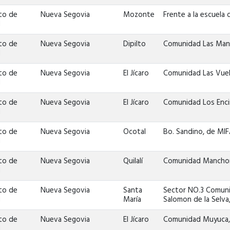
to de
Nueva Segovia
Mozonte
Frente a la escuela 
d
to de
Nueva Segovia
Dipilto
Comunidad Las Man
d
to de
Nueva Segovia
El Jícaro
Comunidad Las Vuel
d
to de
Nueva Segovia
El Jícaro
Comunidad Los Encin
d
to de
Nueva Segovia
Ocotal
Bo. Sandino, de MIFA
d
to de
Nueva Segovia
Quilalí
Comunidad Mancho
d
to de
Nueva Segovia
Santa
Sector NO.3 Comunid
d
María
Salomon de la Selva,
to de
Nueva Segovia
El Jícaro
Comunidad Muyuca
d