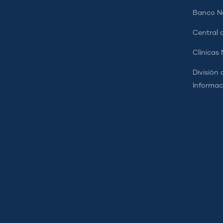
Banco Na
Central d
Clínicas
División 
Informac