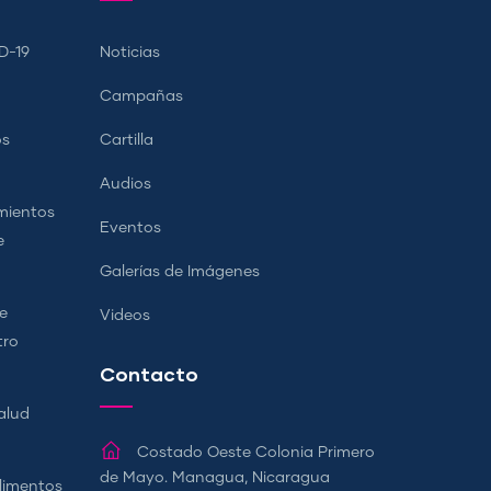
D-19
Noticias
Campañas
os
Cartilla
Audios
mientos
Eventos
e
Galerías de Imágenes
e
Videos
tro
Contacto
alud
Costado Oeste Colonia Primero
de Mayo. Managua, Nicaragua
Alimentos