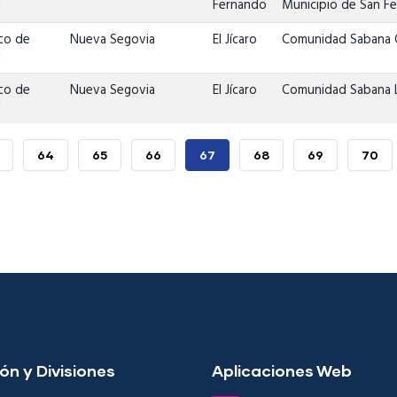
d
Fernando
Municipio de San F
to de
Nueva Segovia
El Jícaro
Comunidad Sabana 
d
to de
Nueva Segovia
El Jícaro
Comunidad Sabana L
d
AGE
PAGE
64
PAGE
65
PAGE
66
PÁGINA
67
PAGE
68
PAGE
69
PAGE
70
ACTUAL
ón y Divisiones
Aplicaciones Web