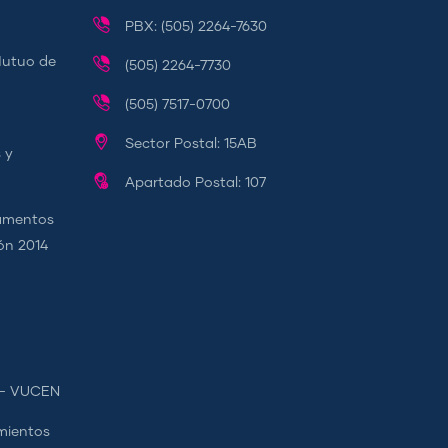
PBX: (505) 2264-7630
Mutuo de
(505) 2264-7730
(505) 7517-0700
Sector Postal: 15AB
 y
Apartado Postal: 107
camentos
ión 2014
s - VUCEN
mientos