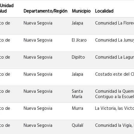
 Unidad
alud
Departamento/Región
Municipio
Localidad
to de
Nueva Segovia
Jalapa
Comunidad La Florec
d
to de
Nueva Segovia
El Jícaro
Comunidad La Jumuy
d
to de
Nueva Segovia
Dipilto
Comunidad La Lagun
d
to de
Nueva Segovia
Jalapa
Costado este del CD
d
to de
Nueva Segovia
Santa
Comunidad la Quem
d
María
Contiguo a la Escuel
to de
Nueva Segovia
Murra
La Victoria, las Vict
d
to de
Nueva Segovia
Quilalí
Comunidad la Vigía, 
d