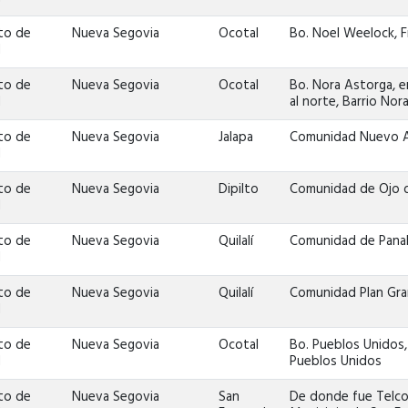
to de
Nueva Segovia
Ocotal
Bo. Noel Weelock, 
d
to de
Nueva Segovia
Ocotal
Bo. Nora Astorga, e
d
al norte, Barrio Nor
to de
Nueva Segovia
Jalapa
Comunidad Nuevo 
d
to de
Nueva Segovia
Dipilto
Comunidad de Ojo d
d
to de
Nueva Segovia
Quilalí
Comunidad de Panali
d
to de
Nueva Segovia
Quilalí
Comunidad Plan Gra
d
to de
Nueva Segovia
Ocotal
Bo. Pueblos Unidos, 
d
Pueblos Unidos
to de
Nueva Segovia
San
De donde fue Telcor