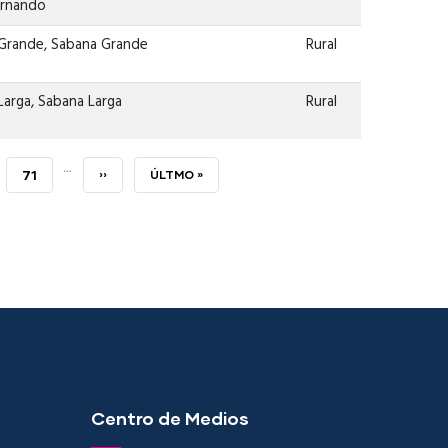
ernando
Grande, Sabana Grande
Rural
arga, Sabana Larga
Rural
…
PAGE
71
SIGUIENTE
››
ÚLTIMA
ÚLTMO »
PÁGINA
PÁGINA
Centro de Medios