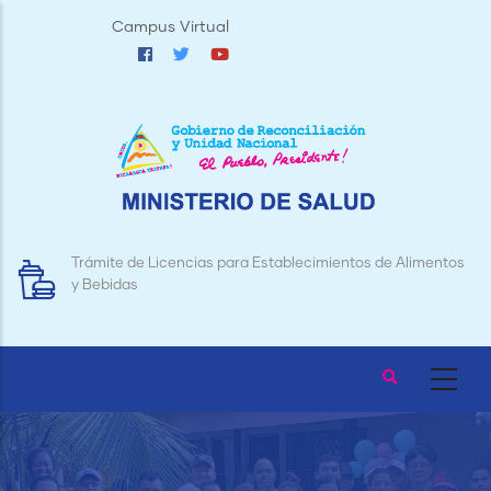
Pasar
Campus Virtual
al
contenido
principal
Trámite de Licencias para Establecimientos de Alimentos
y Bebidas