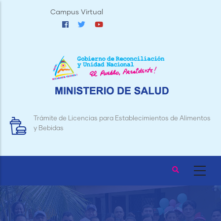
Pasar
Campus Virtual
al
contenido
principal
Trámite de Licencias para Establecimientos de Alimentos
y Bebidas