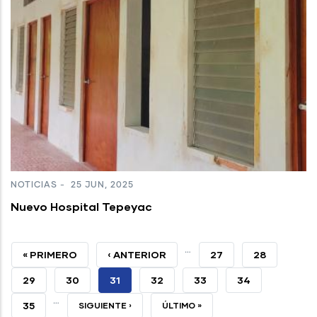
NOTICIAS
-
25 JUN, 2025
Nuevo Hospital Tepeyac
…
PRIMERA
« PRIMERO
PÁGINA
‹ ANTERIOR
PAGE
27
PAGE
28
PÁGINA
ANTERIOR
PAGE
29
PAGE
30
PÁGINA
31
PAGE
32
PAGE
33
PAGE
34
…
ACTUAL
PAGE
35
SIGUIENTE
SIGUIENTE ›
ÚLTIMA
ÚLTIMO »