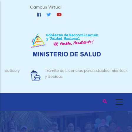
Pasar
Campus Virtual
al
contenido
principal
Trámite de Licencias para Establecimientos de Alimentos
y Bebidas