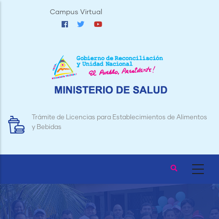
Pasar
Campus Virtual
al
contenido
principal
Trámite de Licencias para Establecimientos de Alimentos
y Bebidas