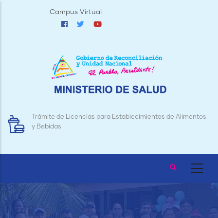
Pasar
Campus Virtual
al
contenido
principal
Trámite de Licencias para Establecimientos de Alimentos
y Bebidas