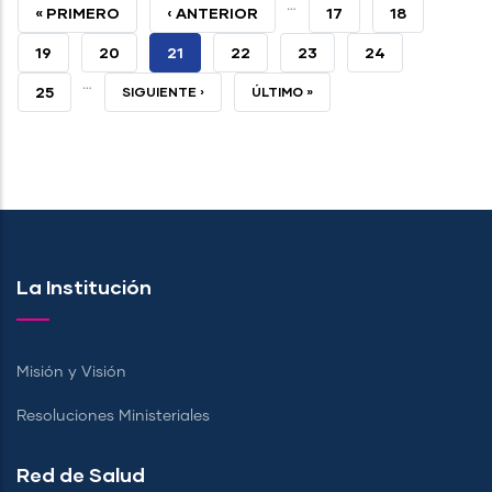
…
PRIMERA
« PRIMERO
PÁGINA
‹ ANTERIOR
PAGE
17
PAGE
18
PÁGINA
ANTERIOR
PAGE
19
PAGE
20
PÁGINA
21
PAGE
22
PAGE
23
PAGE
24
…
ACTUAL
PAGE
25
SIGUIENTE
SIGUIENTE ›
ÚLTIMA
ÚLTIMO »
PÁGINA
PÁGINA
La Institución
Misión y Visión
Resoluciones Ministeriales
Red de Salud