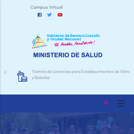
Pasar
Campus Virtual
al
contenido
principal
Trámite de Licencias para Establecimientos de Alimentos
y Bebidas