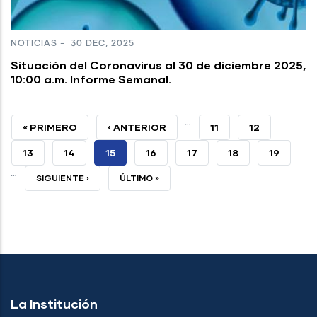
NOTICIAS
-
30 DEC, 2025
Situación del Coronavirus al 30 de diciembre 2025,
10:00 a.m. Informe Semanal.
…
PRIMERA
« PRIMERO
PÁGINA
‹ ANTERIOR
PAGE
11
PAGE
12
PÁGINA
ANTERIOR
PAGE
13
PAGE
14
PÁGINA
15
PAGE
16
PAGE
17
PAGE
18
PAGE
19
…
ACTUAL
SIGUIENTE
SIGUIENTE ›
ÚLTIMA
ÚLTIMO »
PÁGINA
PÁGINA
La Institución