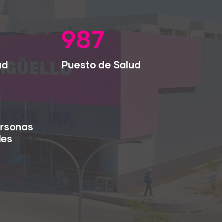
1,470
ud
Puesto de Salud
ersonas
des