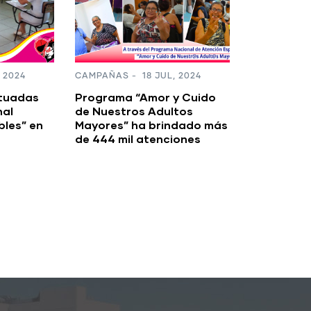
Mega Feria de Salud en el
Juventud 
Hospital Fidel Ventura de
Waslala en saludo al 45/19
 2024
y Cuido
tos
ndado más
iones