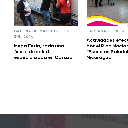
CAMPAÑAS
-
18 JUL, 2024
CAMPAÑAS
-
18 JUL,
Actividades efectuadas
Programa “Amor 
por el Plan Nacional
de Nuestros Adul
“Escuelas Saludables” en
Mayores” ha bri
o
Nicaragua
de 444 mil atenc