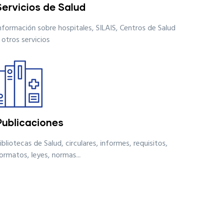
Servicios de Salud
nformación sobre hospitales, SILAIS, Centros de Salud
 otros servicios
CENTRO NACIONAL DE COVID-19
CENTRA
LÍNEA DIRECTA Y
LÍN
GRATUITA 132
GRA
Publicaciones
ibliotecas de Salud, circulares, informes, requisitos,
ormatos, leyes, normas...