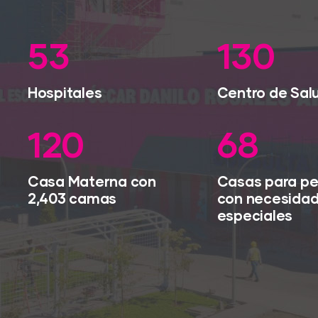
79
193
Hospitales
Centro de Sal
179
101
Casa Materna con
Casas para p
2,403 camas
con necesida
especiales