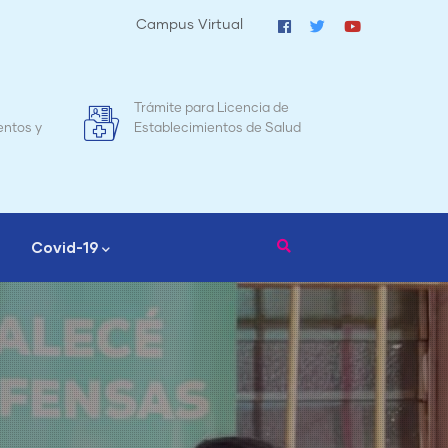
Campus Virtual
Mapa de Mortalidad Materna en
Tr
d
Nicaragua
Covid-19