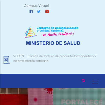
Pasar
Campus Virtual
al
contenido
principal
Trámite de Licencias para Establecimientos de Alimentos
y Bebidas